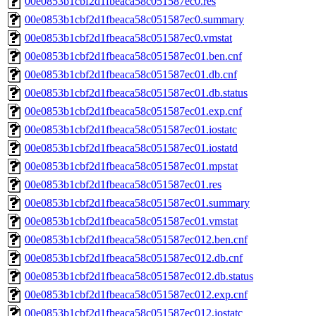
00e0853b1cbf2d1fbeaca58c051587ec0.res
00e0853b1cbf2d1fbeaca58c051587ec0.summary
00e0853b1cbf2d1fbeaca58c051587ec0.vmstat
00e0853b1cbf2d1fbeaca58c051587ec01.ben.cnf
00e0853b1cbf2d1fbeaca58c051587ec01.db.cnf
00e0853b1cbf2d1fbeaca58c051587ec01.db.status
00e0853b1cbf2d1fbeaca58c051587ec01.exp.cnf
00e0853b1cbf2d1fbeaca58c051587ec01.iostatc
00e0853b1cbf2d1fbeaca58c051587ec01.iostatd
00e0853b1cbf2d1fbeaca58c051587ec01.mpstat
00e0853b1cbf2d1fbeaca58c051587ec01.res
00e0853b1cbf2d1fbeaca58c051587ec01.summary
00e0853b1cbf2d1fbeaca58c051587ec01.vmstat
00e0853b1cbf2d1fbeaca58c051587ec012.ben.cnf
00e0853b1cbf2d1fbeaca58c051587ec012.db.cnf
00e0853b1cbf2d1fbeaca58c051587ec012.db.status
00e0853b1cbf2d1fbeaca58c051587ec012.exp.cnf
00e0853b1cbf2d1fbeaca58c051587ec012.iostatc